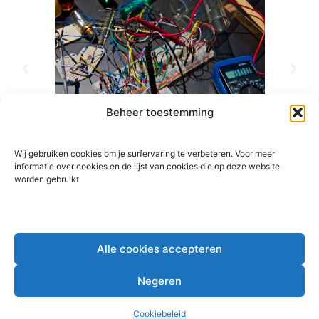
Beheer toestemming
Wij gebruiken cookies om je surfervaring te verbeteren. Voor meer
informatie over cookies en de lijst van cookies die op deze website
worden gebruikt
Alle cookies accepteren
Electro J&C
2026
© All rights reserved.
Negeren
BE0811 452 015
Cookiebeleid